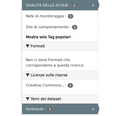
QUALITÀ DELLE ACQUE
-
x
1
Rete di monitoraggio
-
1
Sito di campionamento
-
1
Mostra solo Tag popolari
Formati
Non ci sono Formati che
corrispondono a questa ricerca
Licenze sulle risorse
Creative Commons...
-
1
Temi del dataset
Ambiente
-
x
1