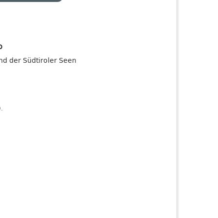
o
and der Südtiroler Seen
).