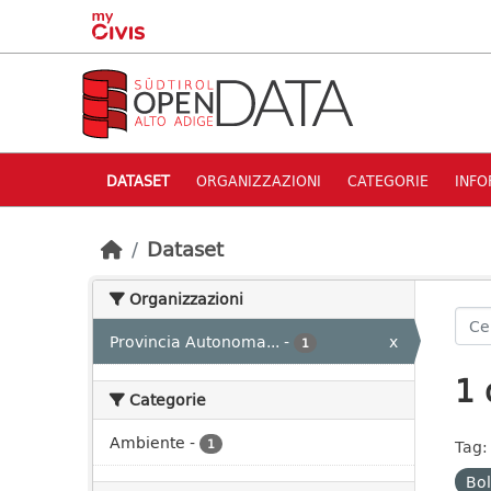
Skip to main content
DATASET
ORGANIZZAZIONI
CATEGORIE
INFO
Dataset
Organizzazioni
Provincia Autonoma...
-
x
1
1 
Categorie
Ambiente
-
1
Tag:
Bo