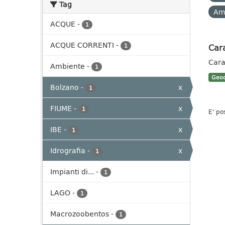
Tag
Am
ACQUE
-
1
ACQUE CORRENTI
-
Cara
1
Cara
Ambiente
-
1
Geoc
Bolzano
-
x
1
FIUME
-
x
1
E' po
IBE
-
x
1
Idrografia
-
x
1
Impianti di...
-
1
LAGO
-
1
Macrozoobentos
-
1