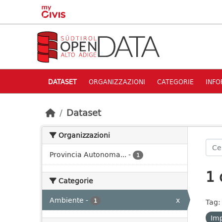
Skip to main content
DATASET
ORGANIZZAZIONI
CATEGORIE
INFO
Dataset
Organizzazioni
Provincia Autonoma...
-
1
1 
Categorie
Ambiente
-
x
1
Tag:
Imp