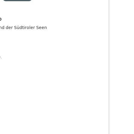
o
and der Südtiroler Seen
).