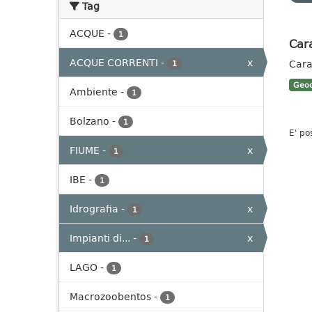
Tag
ACQUE
-
1
Cara
ACQUE CORRENTI
-
x
Cara
1
Geoc
Ambiente
-
1
Bolzano
-
1
E' po
FIUME
-
x
1
IBE
-
1
Idrografia
-
x
1
Impianti di...
-
x
1
LAGO
-
1
Macrozoobentos
-
1