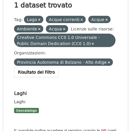
1 dataset trovato
Tag:
Lago
Acque correnti
Acque
Ambiente
Acqua
Licenze sulle risorse:
Creative Commons CC0 1.0 Universale -
Public Domain Dedication (CC0 1.0)
Organizzazioni:
Provincia Autonoma di Bolzano - Alto Adige
Risultato del Filtro
Laghi
Laghi
Geocatalogo
E' possibile inoltre accedere al registro usando le
API
(vedi