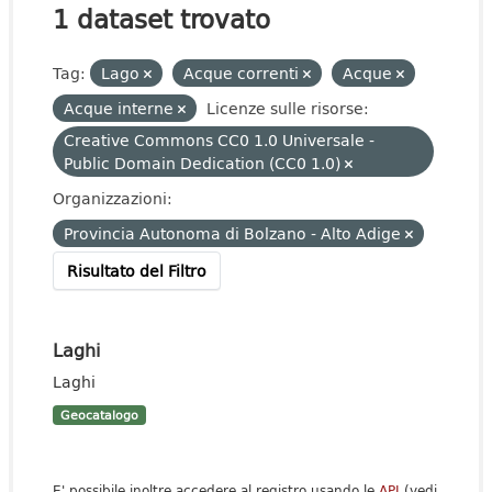
1 dataset trovato
Tag:
Lago
Acque correnti
Acque
Acque interne
Licenze sulle risorse:
Creative Commons CC0 1.0 Universale -
Public Domain Dedication (CC0 1.0)
Organizzazioni:
Provincia Autonoma di Bolzano - Alto Adige
Risultato del Filtro
Laghi
Laghi
Geocatalogo
E' possibile inoltre accedere al registro usando le
API
(vedi