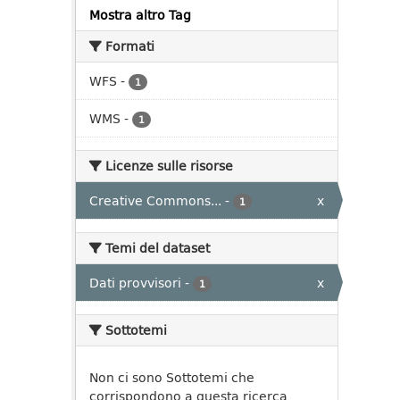
Mostra altro Tag
Formati
WFS
-
1
WMS
-
1
Licenze sulle risorse
Creative Commons...
-
x
1
Temi del dataset
Dati provvisori
-
x
1
Sottotemi
Non ci sono Sottotemi che
corrispondono a questa ricerca