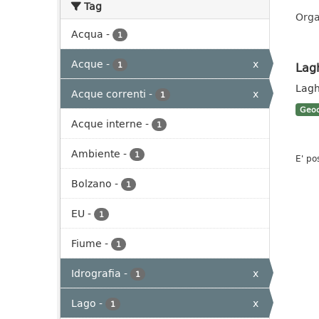
Tag
Orga
Acqua
-
1
Acque
-
x
Lag
1
Lagh
Acque correnti
-
x
1
Geoc
Acque interne
-
1
Ambiente
-
1
E' po
Bolzano
-
1
EU
-
1
Fiume
-
1
Idrografia
-
x
1
Lago
-
x
1