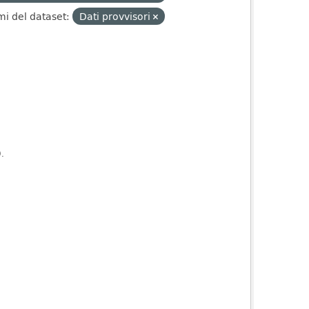
mi del dataset:
Dati provvisori
).