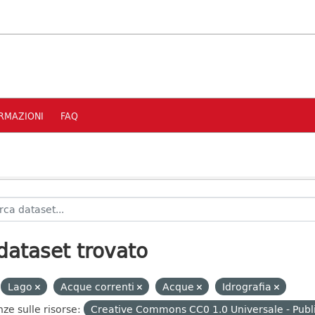
RMAZIONI
FAQ
dataset trovato
Lago
Acque correnti
Acque
Idrografia
nze sulle risorse:
Creative Commons CC0 1.0 Universale - Publ