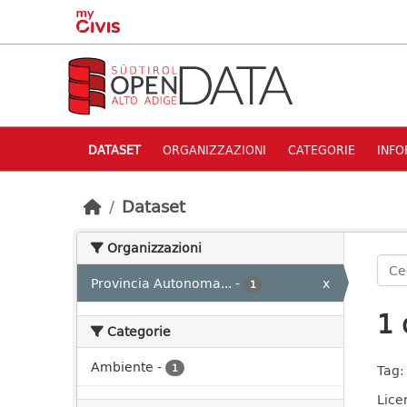
Skip to main content
DATASET
ORGANIZZAZIONI
CATEGORIE
INFO
Dataset
Organizzazioni
Provincia Autonoma...
-
x
1
1 
Categorie
Ambiente
-
1
Tag:
Lice