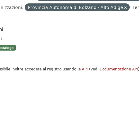
nizzazioni:
Provincia Autonoma di Bolzano - Alto Adige
Te
hi
i
atalogo
ssibile inoltre accedere al registro usando le
API
(vedi
Documentazione API