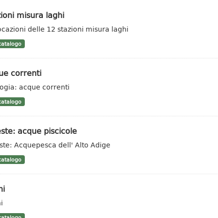
ioni misura laghi
ocazioni delle 12 stazioni misura laghi
atalogo
ue correnti
logia: acque correnti
atalogo
ste: acque piscicole
ste: Acquepesca dell' Alto Adige
atalogo
hi
i
atalogo