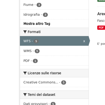
Fiume
-
3
Aree
Idrografia
-
3
Fasc
Mostra altro Tag
PDF
Formati
WFS
-
x
5
E' po
WMS
-
5
PDF
-
1
Licenze sulle risorse
Creative Commons...
-
5
Temi del dataset
Dati provvisori
-
5