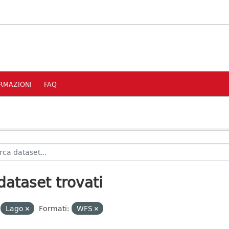
RMAZIONI
FAQ
dataset trovati
Lago
Formati:
WFS