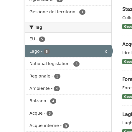
Staz
Gestione del territorio
-
1
Coll
Tag
Geoc
EU
-
5
Acq
Lago
-
x
5
Idro
Geoc
National legislation
-
5
Regionale
-
5
Fore
Fore
Ambiente
-
4
Geoc
Bolzano
-
4
Acque
-
Lag
3
Lagh
Acque interne
-
3
Geoc