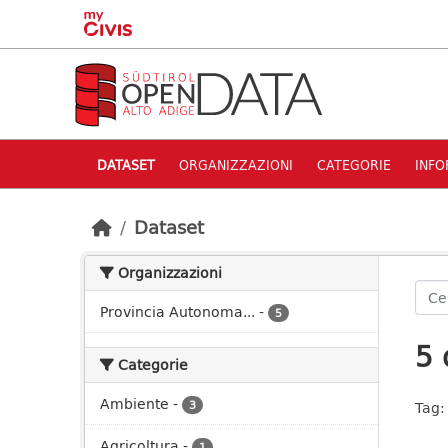
Skip to main content
DATASET
ORGANIZZAZIONI
CATEGORIE
INFO
Dataset
Organizzazioni
Provincia Autonoma...
-
5
5 
Categorie
Ambiente
-
3
Tag:
Agricoltura
-
1