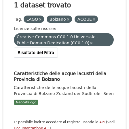
1 dataset trovato
Tag:
LAGO
Bolzano
ACQUE
Licenze sulle risorse:
Creative Commons CC0 1.0 Universale -
Public Domain Dedication (CC0 1.0)
Risultato del Filtro
Caratteristiche delle acque lacustri della
Provincia di Bolzano
Caratteristiche delle acque lacustri della
Provincia di Bolzano Zustand der Südtiroler Seen
Geocatalogo
E' possibile inoltre accedere al registro usando le
API
(vedi
Documentazione API
).