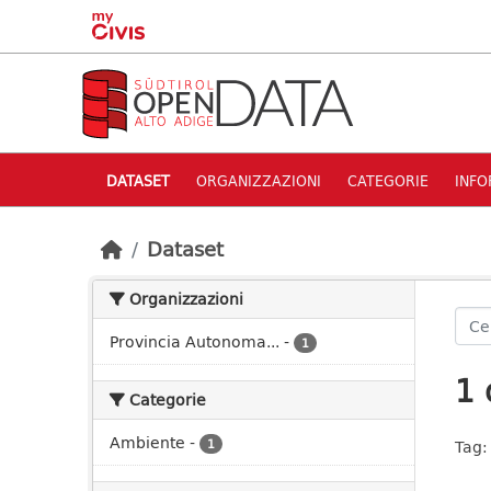
Skip to main content
DATASET
ORGANIZZAZIONI
CATEGORIE
INFO
Dataset
Organizzazioni
Provincia Autonoma...
-
1
1 
Categorie
Ambiente
-
1
Tag: