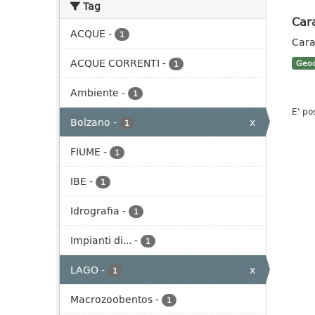
Tag
Cara
ACQUE
-
1
Cara
ACQUE CORRENTI
-
Geoc
1
Ambiente
-
1
E' po
Bolzano
-
x
1
FIUME
-
1
IBE
-
1
Idrografia
-
1
Impianti di...
-
1
LAGO
-
x
1
Macrozoobentos
-
1