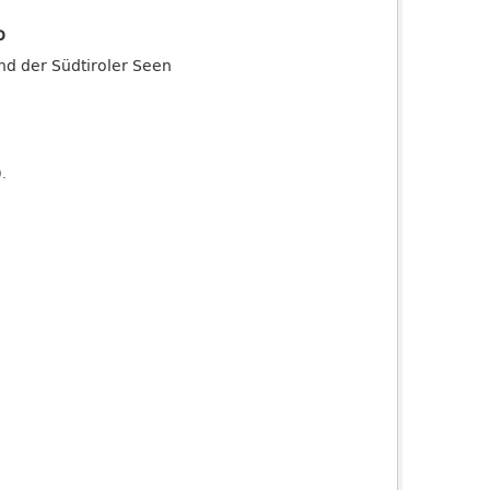
o
and der Südtiroler Seen
).