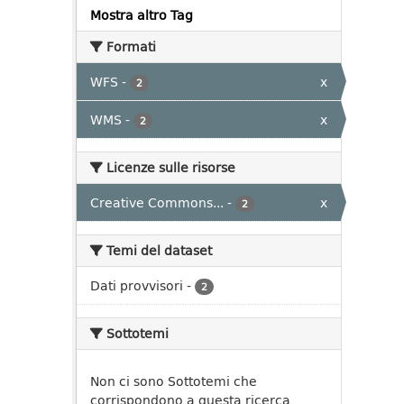
Mostra altro Tag
Formati
WFS
-
x
2
WMS
-
x
2
Licenze sulle risorse
Creative Commons...
-
x
2
Temi del dataset
Dati provvisori
-
2
Sottotemi
Non ci sono Sottotemi che
corrispondono a questa ricerca