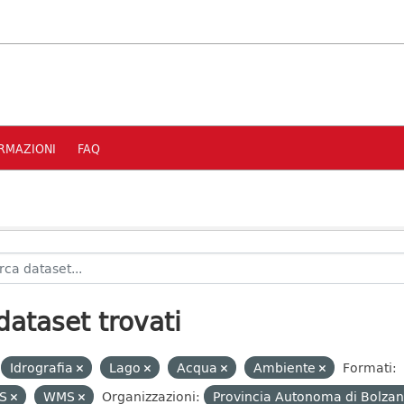
RMAZIONI
FAQ
dataset trovati
Idrografia
Lago
Acqua
Ambiente
Formati:
S
WMS
Organizzazioni:
Provincia Autonoma di Bolzan