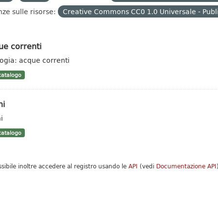
nze sulle risorse:
Creative Commons CC0 1.0 Universale - Publ
ue correnti
logia: acque correnti
atalogo
hi
i
atalogo
ssibile inoltre accedere al registro usando le
API
(vedi
Documentazione API