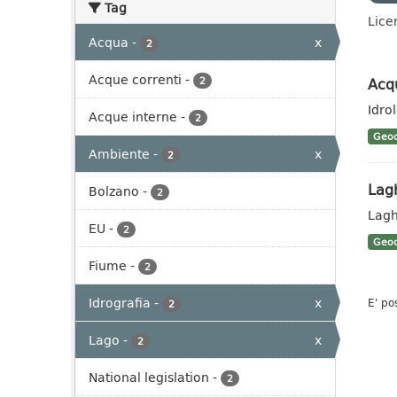
Tag
Lice
Acqua
-
x
2
Acque correnti
-
Acq
2
Idro
Acque interne
-
2
Geoc
Ambiente
-
x
2
Lag
Bolzano
-
2
Lagh
EU
-
2
Geoc
Fiume
-
2
Idrografia
-
x
E' po
2
Lago
-
x
2
National legislation
-
2