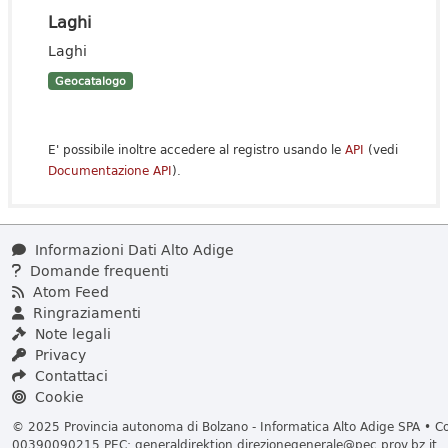
Laghi
Laghi
Geocatalogo
E' possibile inoltre accedere al registro usando le
API
(vedi
Documentazione API
).
Informazioni Dati Alto Adige
Domande frequenti
Atom Feed
Ringraziamenti
Note legali
Privacy
Contattaci
Cookie
© 2025 Provincia autonoma di Bolzano - Informatica Alto Adige SPA • Cod
00390090215 PEC:
generaldirektion.direzionegenerale@pec.prov.bz.it