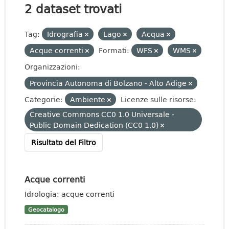
2 dataset trovati
Tag:
Idrografia
Lago
Acqua
Acque correnti
Formati:
WFS
WMS
Organizzazioni:
Provincia Autonoma di Bolzano - Alto Adige
Categorie:
Ambiente
Licenze sulle risorse:
Creative Commons CC0 1.0 Universale -
Public Domain Dedication (CC0 1.0)
Risultato del Filtro
Acque correnti
Idrologia: acque correnti
Geocatalogo