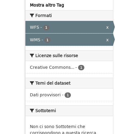
Mostra altro Tag
Formati
WFS
-
x
1
WMS
-
x
1
Licenze sulle risorse
Creative Commons...
-
1
Temi del dataset
Dati provvisori
-
1
Sottotemi
Non ci sono Sottotemi che
corrispondono a questa ricerca