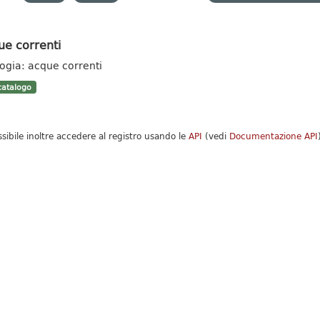
ue correnti
logia: acque correnti
atalogo
ssibile inoltre accedere al registro usando le
API
(vedi
Documentazione API