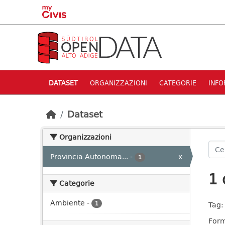
Skip to main content
DATASET
ORGANIZZAZIONI
CATEGORIE
INFO
Dataset
Organizzazioni
Provincia Autonoma...
-
x
1
1 
Categorie
Ambiente
-
1
Tag:
Form