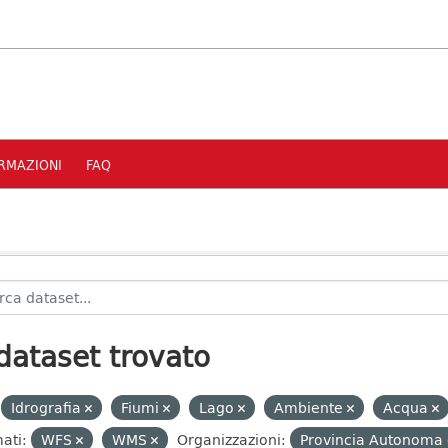
RMAZIONI
FAQ
dataset trovato
Idrografia
Fiumi
Lago
Ambiente
Acqua
ati:
WFS
WMS
Organizzazioni:
Provincia Autonoma d