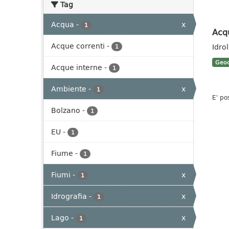
Tag
Acqua
-
x
1
Acq
Acque correnti
-
Idro
1
Geoc
Acque interne
-
1
Ambiente
-
x
1
E' po
Bolzano
-
1
EU
-
1
Fiume
-
1
Fiumi
-
x
1
Idrografia
-
x
1
Lago
-
x
1