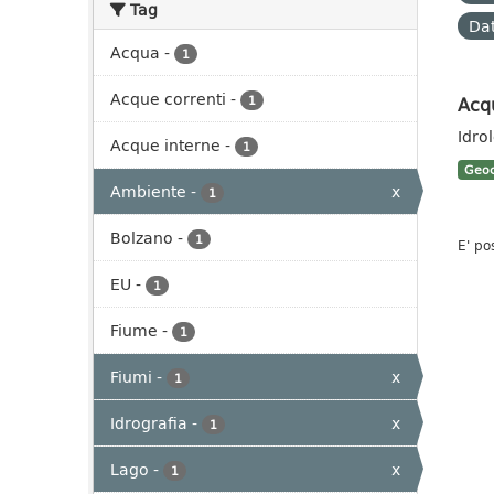
Tag
Dat
Acqua
-
1
Acque correnti
-
Acq
1
Idro
Acque interne
-
1
Geoc
Ambiente
-
x
1
Bolzano
-
1
E' po
EU
-
1
Fiume
-
1
Fiumi
-
x
1
Idrografia
-
x
1
Lago
-
x
1