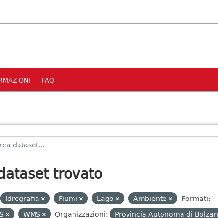
RMAZIONI
FAQ
dataset trovato
Idrografia
Fiumi
Lago
Ambiente
Formati:
S
WMS
Organizzazioni:
Provincia Autonoma di Bolzan