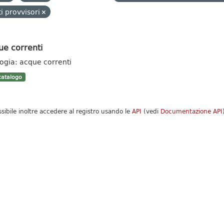
i provvisori
ue correnti
logia: acque correnti
atalogo
ssibile inoltre accedere al registro usando le
API
(vedi
Documentazione API