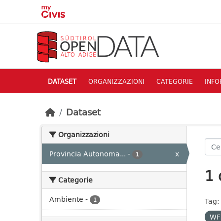
Skip to main content
DATASET
ORGANIZZAZIONI
CATEGORIE
INFO
Dataset
Organizzazioni
Provincia Autonoma...
-
x
1
1 
Categorie
Ambiente
-
1
Tag:
WF