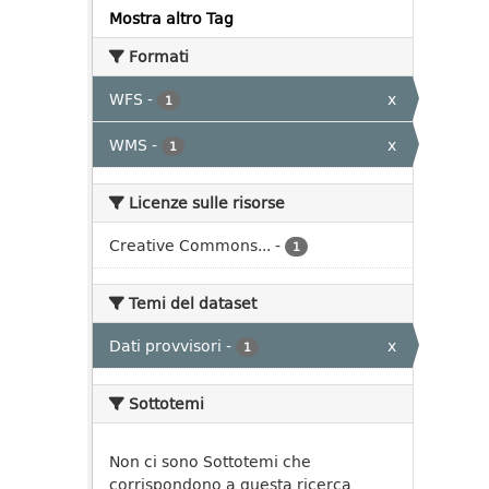
Mostra altro Tag
Formati
WFS
-
x
1
WMS
-
x
1
Licenze sulle risorse
Creative Commons...
-
1
Temi del dataset
Dati provvisori
-
x
1
Sottotemi
Non ci sono Sottotemi che
corrispondono a questa ricerca