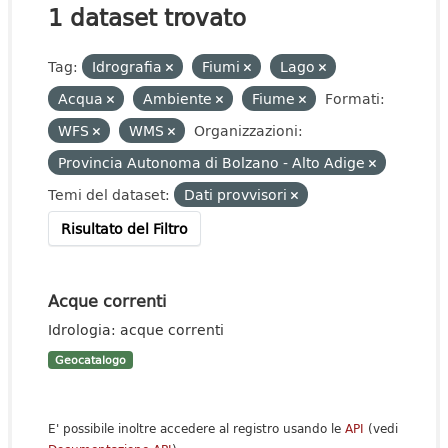
1 dataset trovato
Tag:
Idrografia
Fiumi
Lago
Acqua
Ambiente
Fiume
Formati:
WFS
WMS
Organizzazioni:
Provincia Autonoma di Bolzano - Alto Adige
Temi del dataset:
Dati provvisori
Risultato del Filtro
Acque correnti
Idrologia: acque correnti
Geocatalogo
E' possibile inoltre accedere al registro usando le
API
(vedi