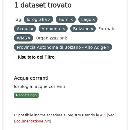
1 dataset trovato
Tag:
Idrografia
Fiumi
Lago
Acqua
Ambiente
Bolzano
Formati:
WMS
Organizzazioni:
Provincia Autonoma di Bolzano - Alto Adige
Risultato del Filtro
Acque correnti
Idrologia: acque correnti
Geocatalogo
E' possibile inoltre accedere al registro usando le
API
(vedi
Documentazione API
).