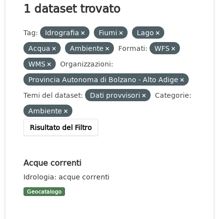
1 dataset trovato
Tag:
Idrografia
Fiumi
Lago
Acqua
Ambiente
Formati:
WFS
WMS
Organizzazioni:
Provincia Autonoma di Bolzano - Alto Adige
Temi del dataset:
Dati provvisori
Categorie:
Ambiente
Risultato del Filtro
Acque correnti
Idrologia: acque correnti
Geocatalogo