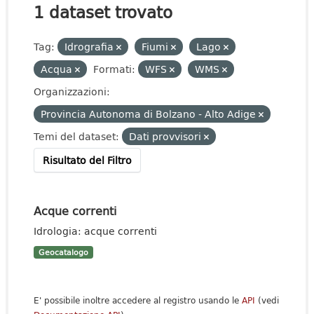
1 dataset trovato
Tag:
Idrografia
Fiumi
Lago
Acqua
Formati:
WFS
WMS
Organizzazioni:
Provincia Autonoma di Bolzano - Alto Adige
Temi del dataset:
Dati provvisori
Risultato del Filtro
Acque correnti
Idrologia: acque correnti
Geocatalogo
E' possibile inoltre accedere al registro usando le
API
(vedi