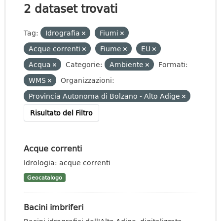
2 dataset trovati
Tag:
Idrografia
Fiumi
Acque correnti
Fiume
EU
Acqua
Categorie:
Ambiente
Formati:
WMS
Organizzazioni:
Provincia Autonoma di Bolzano - Alto Adige
Risultato del Filtro
Acque correnti
Idrologia: acque correnti
Geocatalogo
Bacini imbriferi