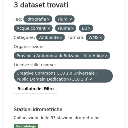
3 dataset trovati
Tag:
Idrografia
Fiumi
Acque correnti
Fiume
EU
Categorie:
Ambiente
Formati:
WMS
Organizzazioni:
Provincia Autonoma di Bolzano - Alto Adige
Licenze sulle risorse:
Creative Commons CC0 1.0 Universale -
Public Domain Dedication (CC0 1.0)
Risultato del Filtro
Stazioni idrometriche
Collocazioni delle 53 stazioni idrometriche
Geocatalogo