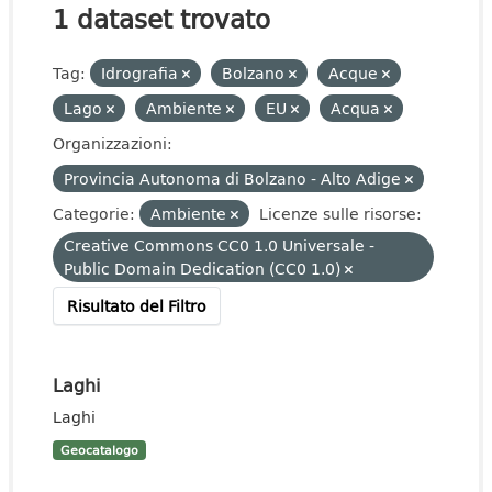
1 dataset trovato
Tag:
Idrografia
Bolzano
Acque
Lago
Ambiente
EU
Acqua
Organizzazioni:
Provincia Autonoma di Bolzano - Alto Adige
Categorie:
Ambiente
Licenze sulle risorse:
Creative Commons CC0 1.0 Universale -
Public Domain Dedication (CC0 1.0)
Risultato del Filtro
Laghi
Laghi
Geocatalogo