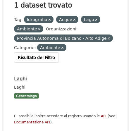
1 dataset trovato
Tag:
Idrografia
Acque
Lago
Ambiente
Organizzazioni:
Provincia Autonoma di Bolzano - Alto Adige
Categorie:
Ambiente
Risultato del Filtro
Laghi
Laghi
Geocatalogo
E' possibile inoltre accedere al registro usando le
API
(vedi
Documentazione API
).