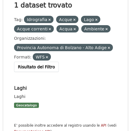
1 dataset trovato
Tag:
Idrografia
Acque
Lago
Acque correnti
Acqua
Ambiente
Organizzazioni:
Provincia Autonoma di Bolzano - Alto Adige
Formati:
WFS
Risultato del Filtro
Laghi
Laghi
Geocatalogo
E' possibile inoltre accedere al registro usando le
API
(vedi