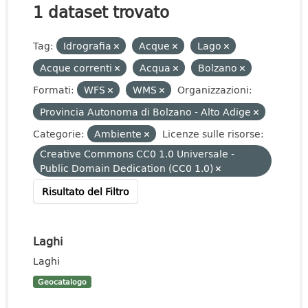
1 dataset trovato
Tag:
Idrografia
Acque
Lago
Acque correnti
Acqua
Bolzano
Formati:
WFS
WMS
Organizzazioni:
Provincia Autonoma di Bolzano - Alto Adige
Categorie:
Ambiente
Licenze sulle risorse:
Creative Commons CC0 1.0 Universale -
Public Domain Dedication (CC0 1.0)
Risultato del Filtro
Laghi
Laghi
Geocatalogo