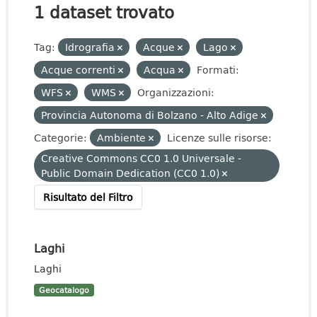
1 dataset trovato
Tag:
Idrografia
Acque
Lago
Acque correnti
Acqua
Formati:
WFS
WMS
Organizzazioni:
Provincia Autonoma di Bolzano - Alto Adige
Categorie:
Ambiente
Licenze sulle risorse:
Creative Commons CC0 1.0 Universale -
Public Domain Dedication (CC0 1.0)
Risultato del Filtro
Laghi
Laghi
Geocatalogo