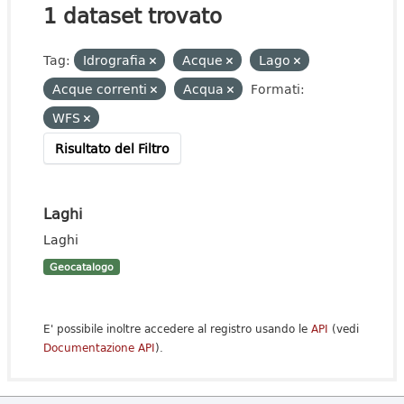
1 dataset trovato
Tag:
Idrografia
Acque
Lago
Acque correnti
Acqua
Formati:
WFS
Risultato del Filtro
Laghi
Laghi
Geocatalogo
E' possibile inoltre accedere al registro usando le
API
(vedi
Documentazione API
).