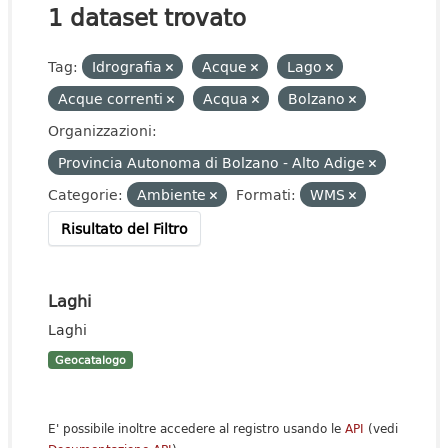
1 dataset trovato
Tag:
Idrografia
Acque
Lago
Acque correnti
Acqua
Bolzano
Organizzazioni:
Provincia Autonoma di Bolzano - Alto Adige
Categorie:
Ambiente
Formati:
WMS
Risultato del Filtro
Laghi
Laghi
Geocatalogo
E' possibile inoltre accedere al registro usando le
API
(vedi