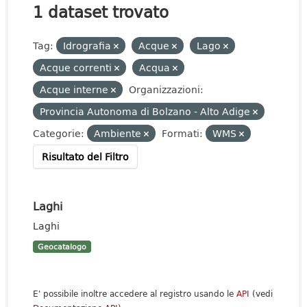
1 dataset trovato
Tag:
Idrografia
Acque
Lago
Acque correnti
Acqua
Acque interne
Organizzazioni:
Provincia Autonoma di Bolzano - Alto Adige
Categorie:
Ambiente
Formati:
WMS
Risultato del Filtro
Laghi
Laghi
Geocatalogo
E' possibile inoltre accedere al registro usando le
API
(vedi