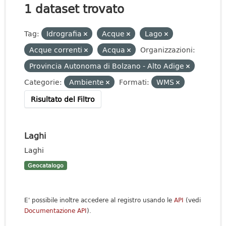
1 dataset trovato
Tag:
Idrografia
Acque
Lago
Acque correnti
Acqua
Organizzazioni:
Provincia Autonoma di Bolzano - Alto Adige
Categorie:
Ambiente
Formati:
WMS
Risultato del Filtro
Laghi
Laghi
Geocatalogo
E' possibile inoltre accedere al registro usando le
API
(vedi
Documentazione API
).