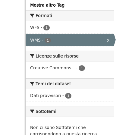
Mostra altro Tag
Formati
WFS
-
1
WMS
-
x
1
Licenze sulle risorse
Creative Commons...
-
1
Temi del dataset
Dati provvisori
-
1
Sottotemi
Non ci sono Sottotemi che
corrispondono a questa ricerca