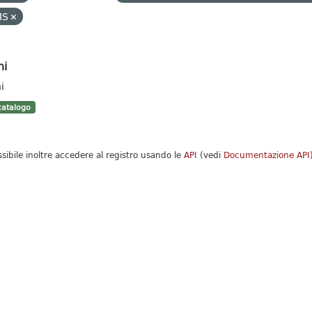
MS
hi
i
atalogo
ssibile inoltre accedere al registro usando le
API
(vedi
Documentazione API