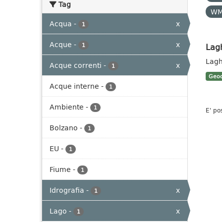
Tag
W
Acqua
-
x
1
Acque
-
x
Lag
1
Lagh
Acque correnti
-
x
1
Geoc
Acque interne
-
1
Ambiente
-
1
E' po
Bolzano
-
1
EU
-
1
Fiume
-
1
Idrografia
-
x
1
Lago
-
x
1