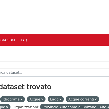
RMAZIONI
FAQ
dataset trovato
Idrografia
Acque
Lago
Acque correnti
qua
Organizzazioni:
Provincia Autonoma di Bolzano - Alto