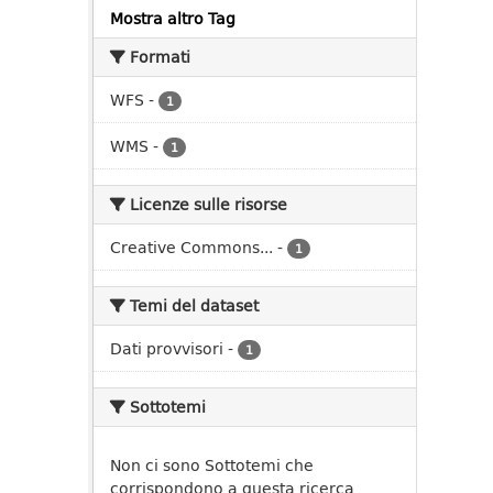
Mostra altro Tag
Formati
WFS
-
1
WMS
-
1
Licenze sulle risorse
Creative Commons...
-
1
Temi del dataset
Dati provvisori
-
1
Sottotemi
Non ci sono Sottotemi che
corrispondono a questa ricerca