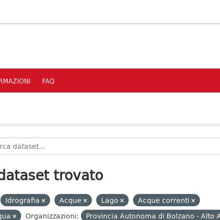
RMAZIONI
FAQ
dataset trovato
Idrografia
Acque
Lago
Acque correnti
qua
Organizzazioni:
Provincia Autonoma di Bolzano - Alto