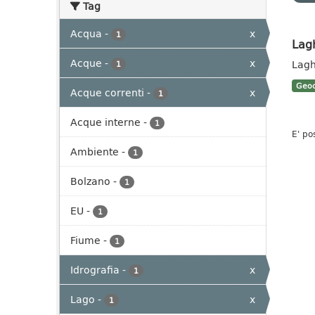
Tag
Acqua
-
x
1
Lag
Acque
-
x
Lagh
1
Geoc
Acque correnti
-
x
1
Acque interne
-
1
E' po
Ambiente
-
1
Bolzano
-
1
EU
-
1
Fiume
-
1
Idrografia
-
x
1
Lago
-
x
1