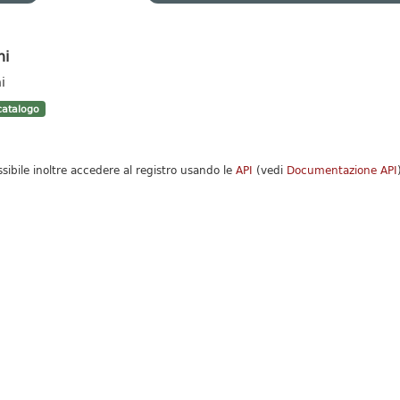
hi
i
atalogo
ssibile inoltre accedere al registro usando le
API
(vedi
Documentazione API