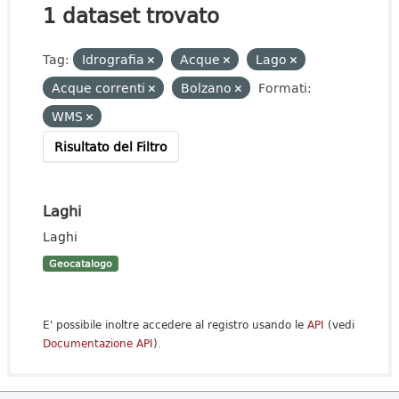
1 dataset trovato
Tag:
Idrografia
Acque
Lago
Acque correnti
Bolzano
Formati:
WMS
Risultato del Filtro
Laghi
Laghi
Geocatalogo
E' possibile inoltre accedere al registro usando le
API
(vedi
Documentazione API
).