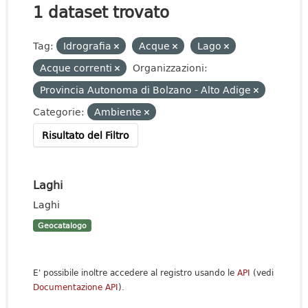
1 dataset trovato
Tag:
Idrografia
Acque
Lago
Acque correnti
Organizzazioni:
Provincia Autonoma di Bolzano - Alto Adige
Categorie:
Ambiente
Risultato del Filtro
Laghi
Laghi
Geocatalogo
E' possibile inoltre accedere al registro usando le
API
(vedi
Documentazione API
).