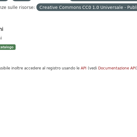
nze sulle risorse:
Creative Commons CC0 1.0 Universale - Publ
hi
i
atalogo
ssibile inoltre accedere al registro usando le
API
(vedi
Documentazione API