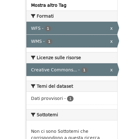
Mostra altro Tag
Formati
WFS
-
x
1
WMS
-
x
1
Licenze sulle risorse
Creative Commons...
-
x
1
Temi del dataset
Dati provvisori
-
1
Sottotemi
Non ci sono Sottotemi che
corrispondono a questa ricerca