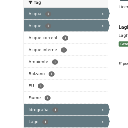
Tag
Lice
Acqua
-
x
1
Acque
-
x
Lag
1
Lagh
Acque correnti
-
1
Geoc
Acque interne
-
1
Ambiente
-
1
E' po
Bolzano
-
1
EU
-
1
Fiume
-
1
Idrografia
-
x
1
Lago
-
x
1