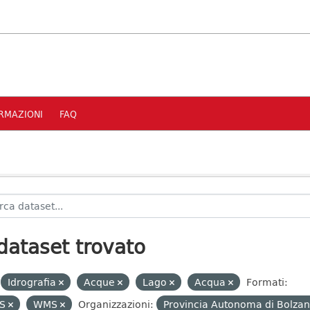
RMAZIONI
FAQ
dataset trovato
Idrografia
Acque
Lago
Acqua
Formati:
S
WMS
Organizzazioni:
Provincia Autonoma di Bolzan