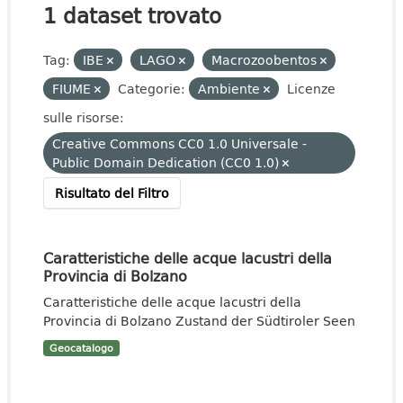
1 dataset trovato
Tag:
IBE
LAGO
Macrozoobentos
FIUME
Categorie:
Ambiente
Licenze
sulle risorse:
Creative Commons CC0 1.0 Universale -
Public Domain Dedication (CC0 1.0)
Risultato del Filtro
Caratteristiche delle acque lacustri della
Provincia di Bolzano
Caratteristiche delle acque lacustri della
Provincia di Bolzano Zustand der Südtiroler Seen
Geocatalogo