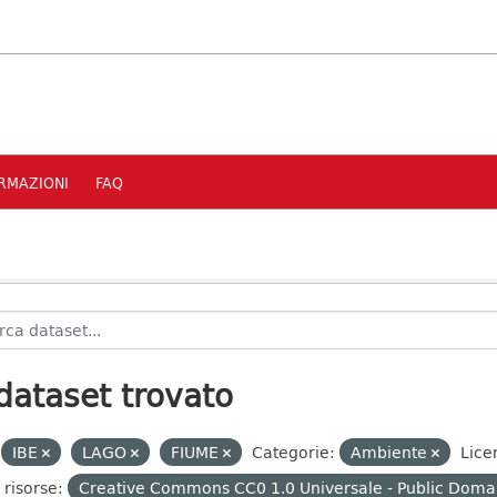
RMAZIONI
FAQ
dataset trovato
IBE
LAGO
FIUME
Categorie:
Ambiente
Lice
 risorse:
Creative Commons CC0 1.0 Universale - Public Domai