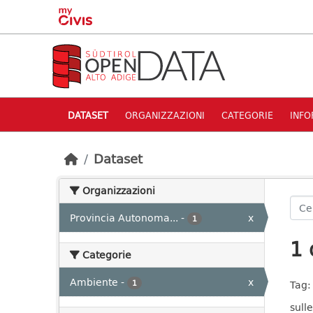
Skip to main content
DATASET
ORGANIZZAZIONI
CATEGORIE
INFO
Dataset
Organizzazioni
Provincia Autonoma...
-
x
1
1 
Categorie
Ambiente
-
x
1
Tag:
sulle