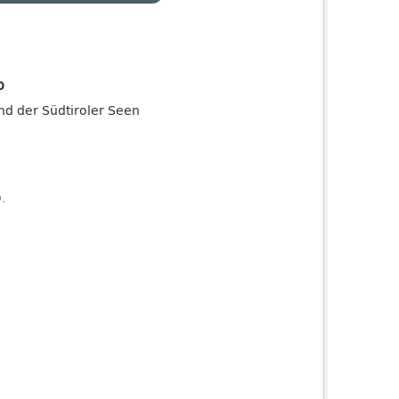
o
and der Südtiroler Seen
).