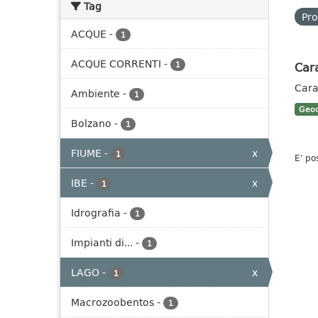
Tag
Pro
ACQUE
-
1
ACQUE CORRENTI
-
Cara
1
Cara
Ambiente
-
1
Geoc
Bolzano
-
1
FIUME
-
x
1
E' po
IBE
-
x
1
Idrografia
-
1
Impianti di...
-
1
LAGO
-
x
1
Macrozoobentos
-
1