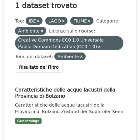
1 dataset trovato
Tag:
IBE
LAGO
FIUME
Categorie:
Ambiente
Licenze sulle risorse:
Creative Commons CC0 1.0 Universale -
Public Domain Dedication (CC0 1.0)
Temi del dataset:
Ambiente
Risultato del Filtro
Caratteristiche delle acque lacustri della
Provincia di Bolzano
Caratteristiche delle acque lacustri della
Provincia di Bolzano Zustand der Südtiroler Seen
Geocatalogo