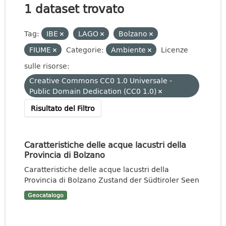
1 dataset trovato
Tag:
IBE
LAGO
Bolzano
FIUME
Categorie:
Ambiente
Licenze
sulle risorse:
Creative Commons CC0 1.0 Universale -
Public Domain Dedication (CC0 1.0)
Risultato del Filtro
Caratteristiche delle acque lacustri della
Provincia di Bolzano
Caratteristiche delle acque lacustri della
Provincia di Bolzano Zustand der Südtiroler Seen
Geocatalogo