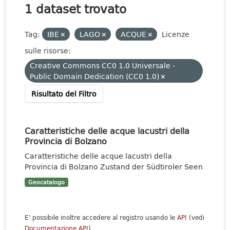
1 dataset trovato
Tag:
IBE
LAGO
ACQUE
Licenze
sulle risorse:
Creative Commons CC0 1.0 Universale -
Public Domain Dedication (CC0 1.0)
Risultato del Filtro
Caratteristiche delle acque lacustri della
Provincia di Bolzano
Caratteristiche delle acque lacustri della
Provincia di Bolzano Zustand der Südtiroler Seen
Geocatalogo
E' possibile inoltre accedere al registro usando le
API
(vedi
Documentazione API
).