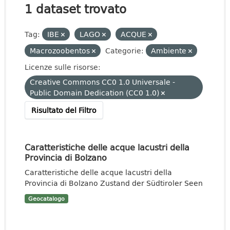
1 dataset trovato
Tag:
IBE
LAGO
ACQUE
Macrozoobentos
Categorie:
Ambiente
Licenze sulle risorse:
Creative Commons CC0 1.0 Universale -
Public Domain Dedication (CC0 1.0)
Risultato del Filtro
Caratteristiche delle acque lacustri della
Provincia di Bolzano
Caratteristiche delle acque lacustri della
Provincia di Bolzano Zustand der Südtiroler Seen
Geocatalogo