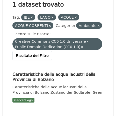
1 dataset trovato
Tag:
IBE
LAGO
ACQUE
ACQUE CORRENTI
Categorie:
Ambiente
Licenze sulle risorse:
Creative Commons CC0 1.0 Universale -
Public Domain Dedication (CC0 1.0)
Risultato del Filtro
Caratteristiche delle acque lacustri della
Provincia di Bolzano
Caratteristiche delle acque lacustri della
Provincia di Bolzano Zustand der Südtiroler Seen
Geocatalogo