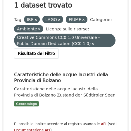
1 dataset trovato
Tag:
IBE
LAGO
FIUME
Categorie:
Ambiente
Licenze sulle risorse:
Creative Commons CC0 1.0 Universale -
Public Domain Dedication (CC0 1.0)
Risultato del Filtro
Caratteristiche delle acque lacustri della
Provincia di Bolzano
Caratteristiche delle acque lacustri della
Provincia di Bolzano Zustand der Südtiroler Seen
Geocatalogo
E' possibile inoltre accedere al registro usando le
API
(vedi
Documentazione API
).