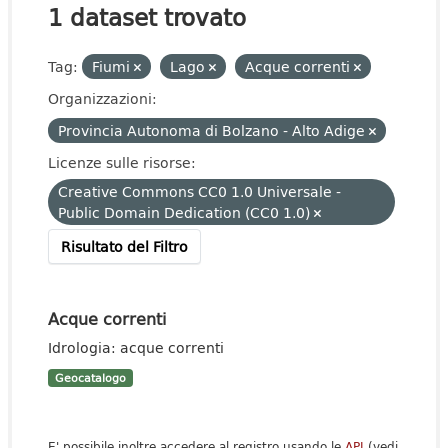
1 dataset trovato
Tag:
Fiumi
Lago
Acque correnti
Organizzazioni:
Provincia Autonoma di Bolzano - Alto Adige
Licenze sulle risorse:
Creative Commons CC0 1.0 Universale -
Public Domain Dedication (CC0 1.0)
Risultato del Filtro
Acque correnti
Idrologia: acque correnti
Geocatalogo
E' possibile inoltre accedere al registro usando le
API
(vedi