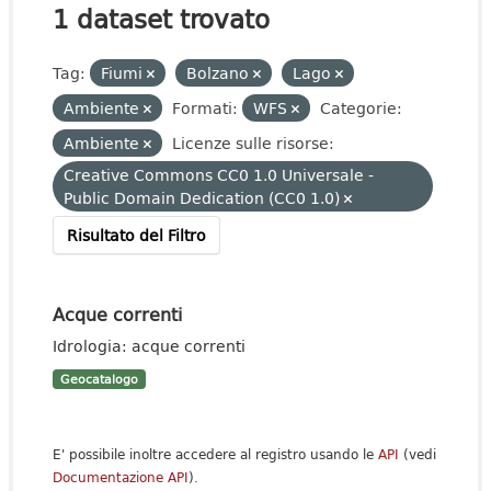
1 dataset trovato
Tag:
Fiumi
Bolzano
Lago
Ambiente
Formati:
WFS
Categorie:
Ambiente
Licenze sulle risorse:
Creative Commons CC0 1.0 Universale -
Public Domain Dedication (CC0 1.0)
Risultato del Filtro
Acque correnti
Idrologia: acque correnti
Geocatalogo
E' possibile inoltre accedere al registro usando le
API
(vedi
Documentazione API
).