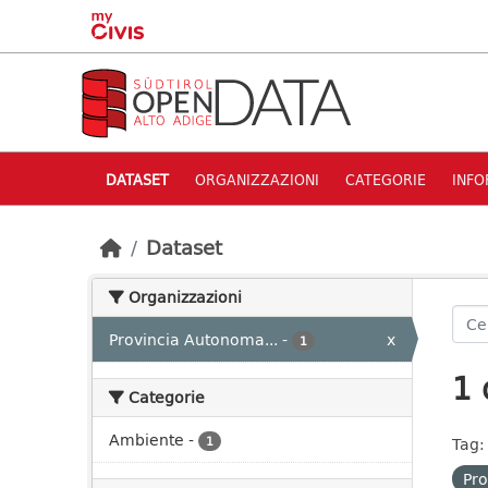
Skip to main content
DATASET
ORGANIZZAZIONI
CATEGORIE
INFO
Dataset
Organizzazioni
Provincia Autonoma...
-
x
1
1 
Categorie
Ambiente
-
1
Tag:
Pro