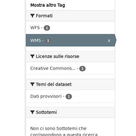
Mostra altro Tag
Formati
WFS
-
1
WMS
-
x
1
Licenze sulle risorse
Creative Commons...
-
1
Temi del dataset
Dati provvisori
-
1
Sottotemi
Non ci sono Sottotemi che
corrispondono a questa ricerca