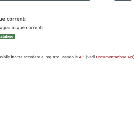
ue correnti
logia: acque correnti
atalogo
ssibile inoltre accedere al registro usando le
API
(vedi
Documentazione API