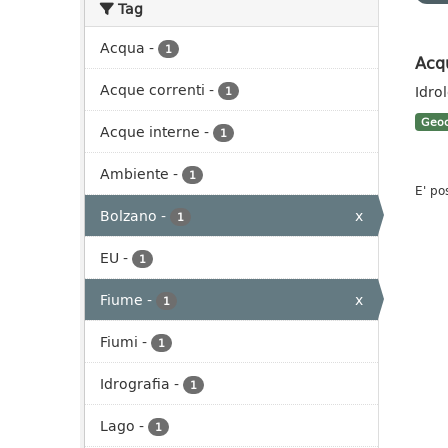
Tag
Acqua
-
1
Acq
Acque correnti
-
Idro
1
Geoc
Acque interne
-
1
Ambiente
-
1
E' po
Bolzano
-
x
1
EU
-
1
Fiume
-
x
1
Fiumi
-
1
Idrografia
-
1
Lago
-
1