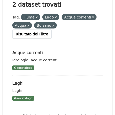
2 dataset trovati
Tag:
Fiume
Lago
Acque correnti
Acqua
Bolzano
Risultato del Filtro
Acque correnti
Idrologia: acque correnti
Geocatalogo
Laghi
Laghi
Geocatalogo