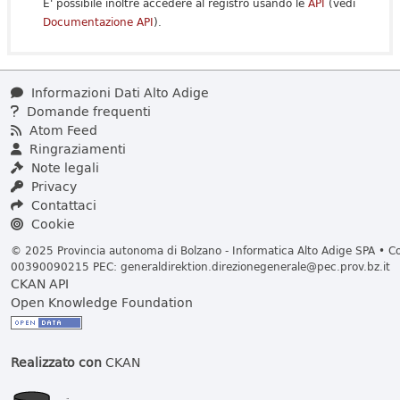
E' possibile inoltre accedere al registro usando le
API
(vedi
Documentazione API
).
Informazioni Dati Alto Adige
Domande frequenti
Atom Feed
Ringraziamenti
Note legali
Privacy
Contattaci
Cookie
© 2025 Provincia autonoma di Bolzano - Informatica Alto Adige SPA • Cod
00390090215 PEC:
generaldirektion.direzionegenerale@pec.prov.bz.it
CKAN API
Open Knowledge Foundation
Realizzato con
CKAN