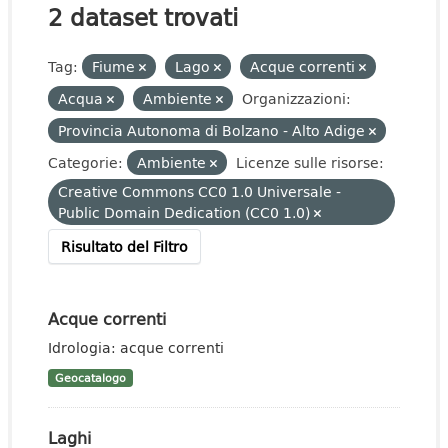
2 dataset trovati
Tag:
Fiume
Lago
Acque correnti
Acqua
Ambiente
Organizzazioni:
Provincia Autonoma di Bolzano - Alto Adige
Categorie:
Ambiente
Licenze sulle risorse:
Creative Commons CC0 1.0 Universale -
Public Domain Dedication (CC0 1.0)
Risultato del Filtro
Acque correnti
Idrologia: acque correnti
Geocatalogo
Laghi