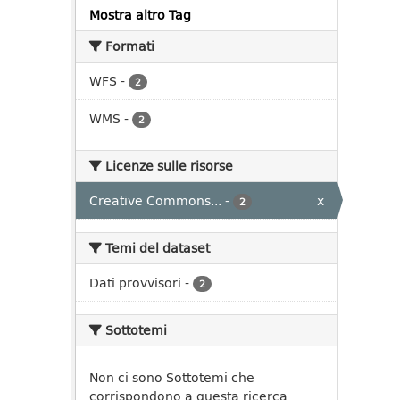
Mostra altro Tag
Formati
WFS
-
2
WMS
-
2
Licenze sulle risorse
Creative Commons...
-
x
2
Temi del dataset
Dati provvisori
-
2
Sottotemi
Non ci sono Sottotemi che
corrispondono a questa ricerca