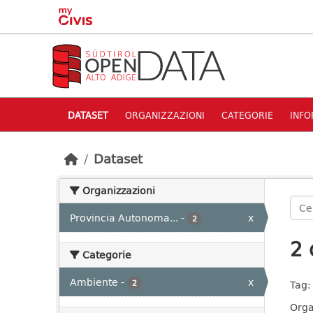
Skip to main content
DATASET
ORGANIZZAZIONI
CATEGORIE
INFO
Dataset
Organizzazioni
Provincia Autonoma...
-
x
2
2 
Categorie
Ambiente
-
x
2
Tag:
Orga