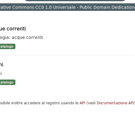
ative Commons CC0 1.0 Universale - Public Domain Dedication
ue correnti
logia: acque correnti
atalogo
hi
i
atalogo
ssibile inoltre accedere al registro usando le
API
(vedi
Documentazione API