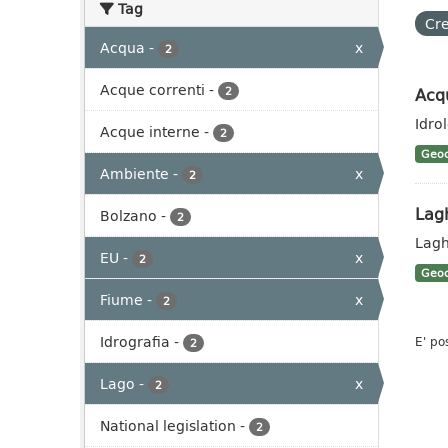
Tag
Cre
Acqua
-
x
2
Acque correnti
-
Acq
2
Idro
Acque interne
-
2
Geoc
Ambiente
-
x
2
Lag
Bolzano
-
2
Lagh
EU
-
x
2
Geoc
Fiume
-
x
2
Idrografia
-
E' po
2
Lago
-
x
2
National legislation
-
2