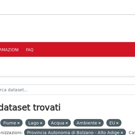
RMAZIONI
FAQ
dataset trovati
Fiume
Lago
Acqua
Ambiente
EU
nizzazioni:
Provincia Autonoma di Bolzano - Alto Adige
Ca