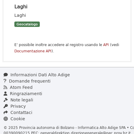
Laghi
Laghi
Geocatalogo
E' possibile inoltre accedere al registro usando le
API
(vedi
Documentazione API
).
Informazioni Dati Alto Adige
Domande frequenti
Atom Feed
Ringraziamenti
Note legali
Privacy
Contattaci
Cookie
© 2025 Provincia autonoma di Bolzano - Informatica Alto Adige SPA • Cod
00390090215 PEC:
generaldirektion.direzionegenerale@pec.prov.bz.it