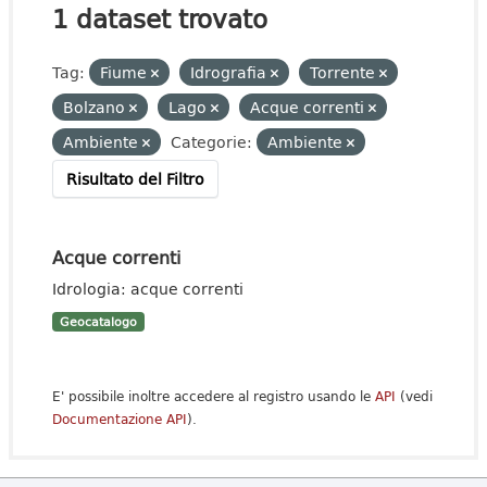
1 dataset trovato
Tag:
Fiume
Idrografia
Torrente
Bolzano
Lago
Acque correnti
Ambiente
Categorie:
Ambiente
Risultato del Filtro
Acque correnti
Idrologia: acque correnti
Geocatalogo
E' possibile inoltre accedere al registro usando le
API
(vedi
Documentazione API
).