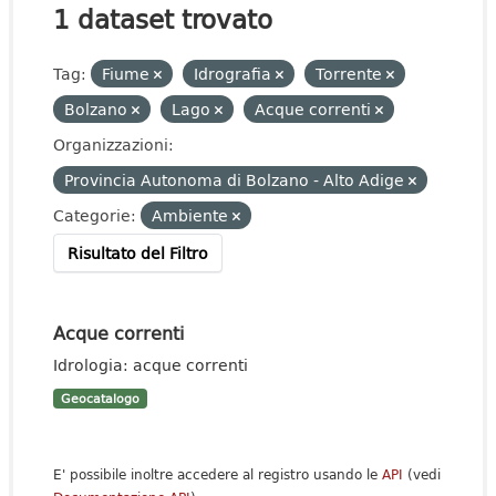
1 dataset trovato
Tag:
Fiume
Idrografia
Torrente
Bolzano
Lago
Acque correnti
Organizzazioni:
Provincia Autonoma di Bolzano - Alto Adige
Categorie:
Ambiente
Risultato del Filtro
Acque correnti
Idrologia: acque correnti
Geocatalogo
E' possibile inoltre accedere al registro usando le
API
(vedi