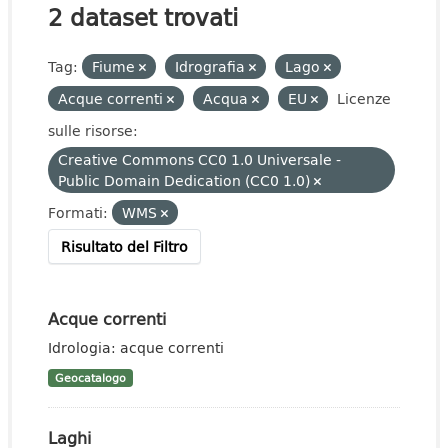
2 dataset trovati
Tag:
Fiume
Idrografia
Lago
Acque correnti
Acqua
EU
Licenze
sulle risorse:
Creative Commons CC0 1.0 Universale -
Public Domain Dedication (CC0 1.0)
Formati:
WMS
Risultato del Filtro
Acque correnti
Idrologia: acque correnti
Geocatalogo
Laghi